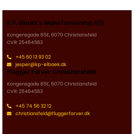
K.P. Elbæk´s Malerforretning A/S
Kongensgade 85E, 6070 Christiansfeld
CVR: 25464583
+45 60 13 93 02
jesper@kp-elbaek.dk
Flügger Farver Christiansfeld
Kongensgade 85E, 6070 Christiansfeld
CVR: 25464583
+45 74 56 32 12
christiansfeld@fluggerfarver.dk