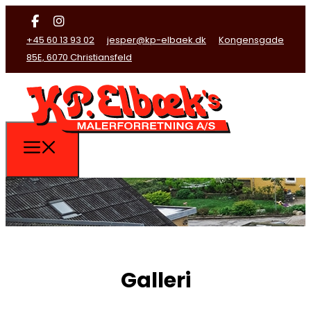
+45 60 13 93 02
jesper@kp-elbaek.dk
Kongensgade
85E, 6070 Christiansfeld
Galleri